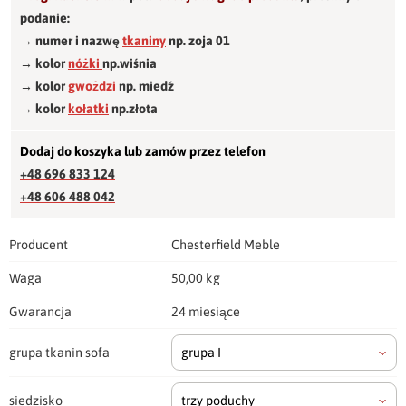
podanie:
→ numer i nazwę
tkaniny
np. zoja 01
→ kolor
nóżki
np.wiśnia
→ kolor
gwożdzi
np. miedź
→ kolor
kołatki
np.złota
Dodaj do koszyka lub zamów przez telefon
+48 696 833 124
+48 606 488 042
Producent
Chesterfield Meble
Waga
50,00 kg
Gwarancja
24 miesiące
grupa tkanin sofa
grupa I
siedzisko
trzy poduchy