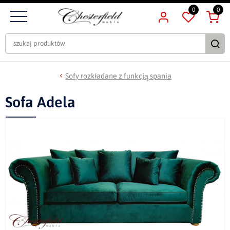
0
0
Sofy rozkładane z funkcją spania
Sofa Adela