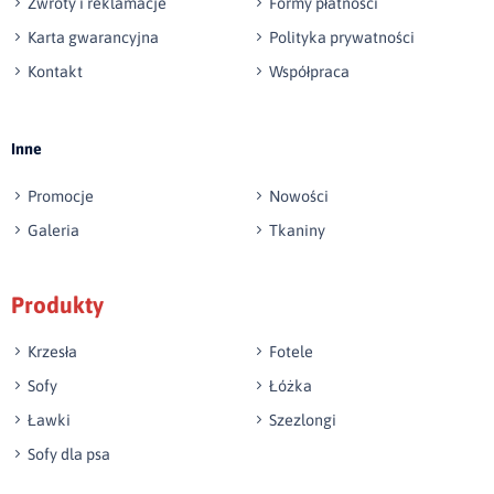
Zwroty i reklamacje
Formy płatności
Karta gwarancyjna
Polityka prywatności
Kontakt
Współpraca
Wyślij opinię
Inne
Promocje
Nowości
Galeria
Tkaniny
Produkty
Krzesła
Fotele
Sofy
Łóżka
Ławki
Szezlongi
Sofy dla psa