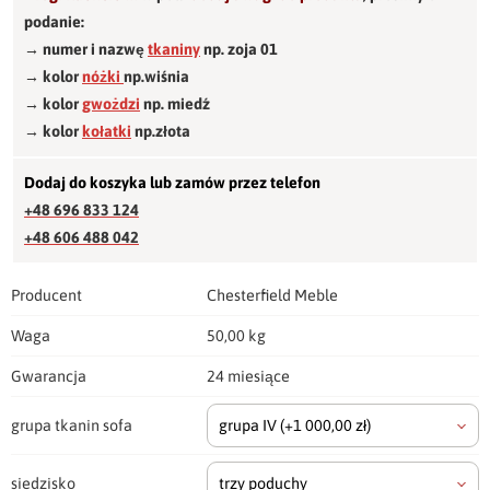
podanie:
→ numer i nazwę
tkaniny
np. zoja 01
→ kolor
nóżki
np.wiśnia
→ kolor
gwożdzi
np. miedź
→ kolor
kołatki
np.złota
Dodaj do koszyka lub zamów przez telefon
+48 696 833 124
+48 606 488 042
Producent
Chesterfield Meble
Waga
50,00 kg
Gwarancja
24 miesiące
grupa tkanin sofa
grupa IV
(+1 000,00 zł)
siedzisko
trzy poduchy