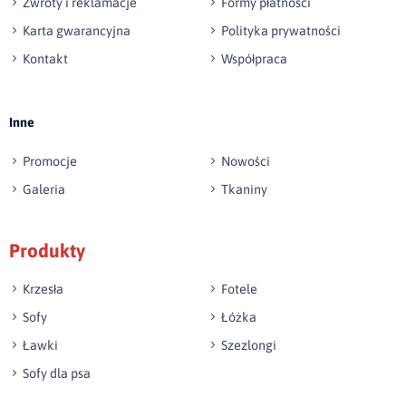
Zwroty i reklamacje
Formy płatności
Karta gwarancyjna
Polityka prywatności
Kontakt
Współpraca
Wyślij opinię
Inne
Promocje
Nowości
Galeria
Tkaniny
Produkty
Krzesła
Fotele
Sofy
Łóżka
Ławki
Szezlongi
Sofy dla psa