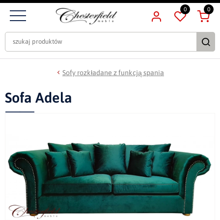
0
0
Sofy rozkładane z funkcją spania
Sofa Adela