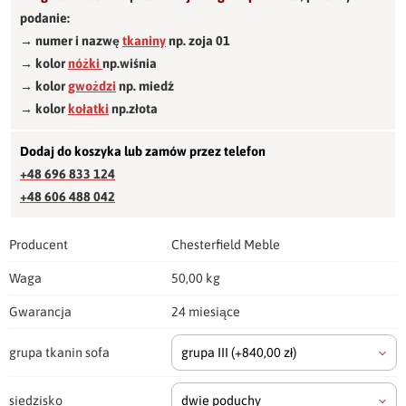
podanie:
→ numer i nazwę
tkaniny
np. zoja 01
→ kolor
nóżki
np.wiśnia
→ kolor
gwożdzi
np. miedź
→ kolor
kołatki
np.złota
Dodaj do koszyka lub zamów przez telefon
+48 696 833 124
+48 606 488 042
Producent
Chesterfield Meble
Waga
50,00 kg
Gwarancja
24 miesiące
grupa tkanin sofa
grupa III
(+840,00 zł)
siedzisko
dwie poduchy