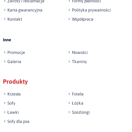
Zwroty i reklamacje
Formy płatności
Karta gwarancyjna
Polityka prywatności
Kontakt
Współpraca
Wyślij opinię
Inne
Promocje
Nowości
Galeria
Tkaniny
Produkty
Krzesła
Fotele
Sofy
Łóżka
Ławki
Szezlongi
Sofy dla psa