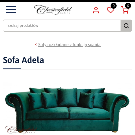
0
0
Sofy rozkładane z funkcją spania
Sofa Adela