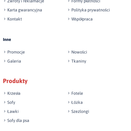
Zwroty i reklamacje
Formy płatności
Karta gwarancyjna
Polityka prywatności
Kontakt
Współpraca
Wyślij opinię
Inne
Promocje
Nowości
Galeria
Tkaniny
Produkty
Krzesła
Fotele
Sofy
Łóżka
Ławki
Szezlongi
Sofy dla psa