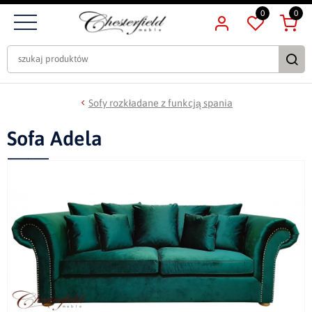
0
0
Sofy rozkładane z funkcją spania
Sofa Adela