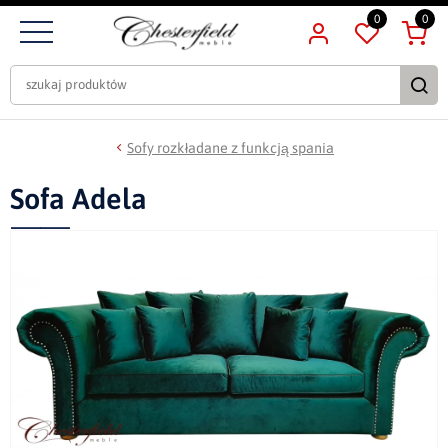
0
0
Sofy rozkładane z funkcją spania
Sofa Adela