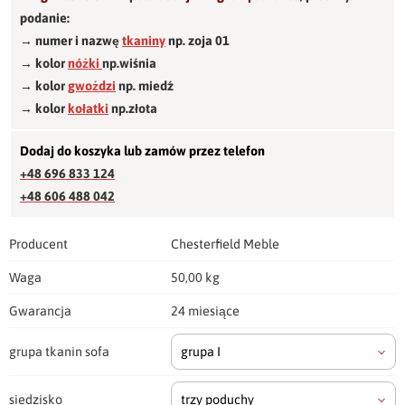
podanie:
→ numer i nazwę
tkaniny
np. zoja 01
→ kolor
nóżki
np.wiśnia
→ kolor
gwożdzi
np. miedź
→ kolor
kołatki
np.złota
Dodaj do koszyka lub zamów przez telefon
+48 696 833 124
+48 606 488 042
Producent
Chesterfield Meble
Waga
50,00 kg
Gwarancja
24 miesiące
grupa tkanin sofa
grupa I
siedzisko
trzy poduchy