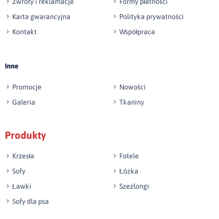
Zwroty i reklamacje
Formy płatności
Karta gwarancyjna
Polityka prywatności
Kontakt
Współpraca
Wyślij opinię
Inne
Promocje
Nowości
Galeria
Tkaniny
Produkty
Krzesła
Fotele
Sofy
Łóżka
Ławki
Szezlongi
Sofy dla psa