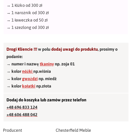
→
1 łóżko od 300 zł
→
1 narożnik od 300 zł
→
1 ławeczka od 50 zł
→
1 szezlong od 300 zł
Drogi Kliencie !!!
w polu
dodaj uwagi do produktu
,
prosimy o
podanie:
→ numer i nazwę
tkaniny
np. zoja 01
→ kolor
nóżki
np.wiśnia
→ kolor
gwożdzi
np. miedź
→ kolor
kołatki
np.złota
Dodaj do koszyka lub zamów przez telefon
+48 696 833 124
+48 606 488 042
Producent
Chesterfield Meble