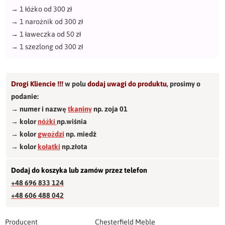
→
1 łóżko od 300 zł
→
1 narożnik od 300 zł
→
1 ławeczka od 50 zł
→
1 szezlong od 300 zł
Drogi Kliencie !!!
w polu
dodaj uwagi do produktu
,
prosimy o
podanie:
→ numer i nazwę
tkaniny
np. zoja 01
→ kolor
nóżki
np.wiśnia
→ kolor
gwożdzi
np. miedź
→ kolor
kołatki
np.złota
Dodaj do koszyka lub zamów przez telefon
+48 696 833 124
+48 606 488 042
Producent
Chesterfield Meble