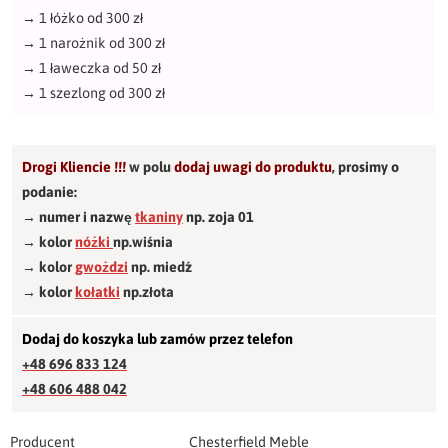
→
1 łóżko od 300 zł
→
1 narożnik od 300 zł
→
1 ławeczka od 50 zł
→
1 szezlong od 300 zł
Drogi Kliencie !!!
w polu
dodaj uwagi do produktu
,
prosimy o
podanie:
→ numer i nazwę
tkaniny
np. zoja 01
→ kolor
nóżki
np.wiśnia
→ kolor
gwożdzi
np. miedź
→ kolor
kołatki
np.złota
Dodaj do koszyka lub zamów przez telefon
+48 696 833 124
+48 606 488 042
Producent
Chesterfield Meble