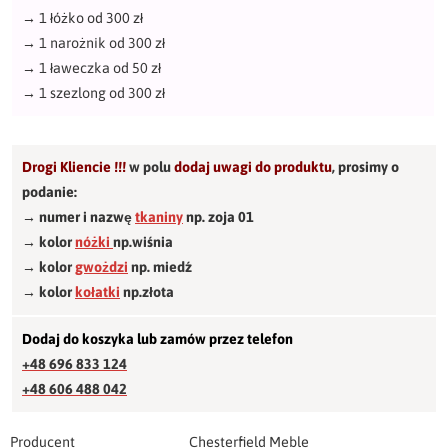
→
1 łóżko od 300 zł
→
1 narożnik od 300 zł
→
1 ławeczka od 50 zł
→
1 szezlong od 300 zł
Drogi Kliencie !!!
w polu
dodaj uwagi do produktu
,
prosimy o
podanie:
→ numer i nazwę
tkaniny
np. zoja 01
→ kolor
nóżki
np.wiśnia
→ kolor
gwożdzi
np. miedź
→ kolor
kołatki
np.złota
Dodaj do koszyka lub zamów przez telefon
+48 696 833 124
+48 606 488 042
Producent
Chesterfield Meble