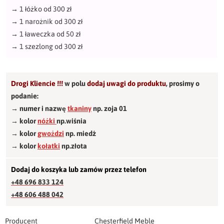
→
1 łóżko od 300 zł
→
1 narożnik od 300 zł
→
1 ławeczka od 50 zł
→
1 szezlong od 300 zł
Drogi Kliencie !!!
w polu
dodaj uwagi do produktu
,
prosimy o
podanie:
→ numer i nazwę
tkaniny
np. zoja 01
→ kolor
nóżki
np.wiśnia
→ kolor
gwożdzi
np. miedź
→ kolor
kołatki
np.złota
Dodaj do koszyka lub zamów przez telefon
+48 696 833 124
+48 606 488 042
Producent
Chesterfield Meble