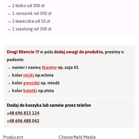
→
1 łóżko od 300 zł
→
1 narożnik od 300 zł
→
1 ławeczka od 50 zł
→
1 szezlong od 300 zł
Drogi Kliencie !!!
w polu
dodaj uwagi do produktu
,
prosimy o
podanie:
→ numer i nazwę
tkaniny
np. zoja 01
→ kolor
nóżki
np.wiśnia
→ kolor
gwożdzi
np. miedź
→ kolor
kołatki
np.złota
Dodaj do koszyka lub zamów przez telefon
+48 696 833 124
+48 606 488 042
Producent
Chesterfield Meble