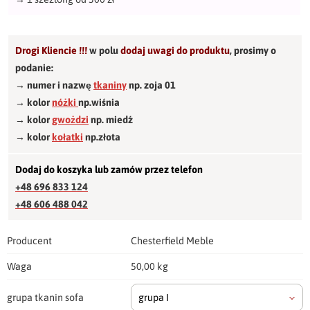
Drogi Kliencie !!!
w polu
dodaj uwagi do produktu
,
prosimy o
podanie:
→ numer i nazwę
tkaniny
np. zoja 01
→ kolor
nóżki
np.wiśnia
→ kolor
gwożdzi
np. miedź
→ kolor
kołatki
np.złota
Dodaj do koszyka lub zamów przez telefon
+48 696 833 124
+48 606 488 042
Producent
Chesterfield Meble
Waga
50,00 kg
grupa tkanin sofa
grupa I