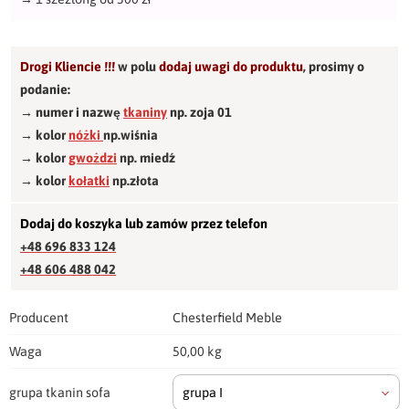
Drogi Kliencie !!!
w polu
dodaj uwagi do produktu
,
prosimy o
podanie:
→ numer i nazwę
tkaniny
np. zoja 01
→ kolor
nóżki
np.wiśnia
→ kolor
gwożdzi
np. miedź
→ kolor
kołatki
np.złota
Dodaj do koszyka lub zamów przez telefon
+48 696 833 124
+48 606 488 042
Producent
Chesterfield Meble
Waga
50,00 kg
grupa tkanin sofa
grupa I