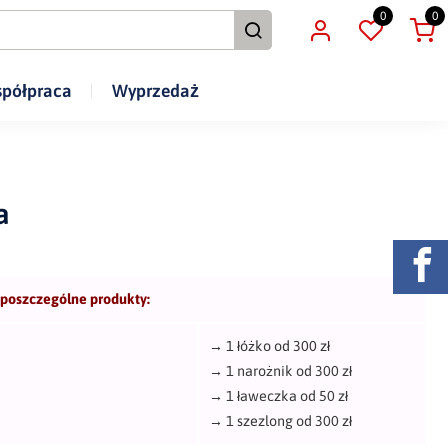
0
0
półpraca
Wyprzedaż
a
 poszczególne produkty:
→
1 łóżko od 300 zł
→
1 narożnik od 300 zł
→
1 ławeczka od 50 zł
→
1 szezlong od 300 zł