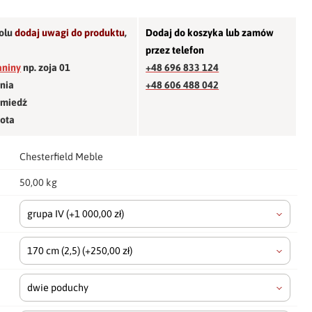
olu
dodaj uwagi do produktu
,
Dodaj do koszyka lub zamów
przez telefon
aniny
np. zoja 01
+48 696 833 124
śnia
+48 606 488 042
 miedź
łota
Chesterfield Meble
50,00 kg
grupa IV
(+1 000,00 zł)
170 cm
(2,5)
(+250,00 zł)
dwie poduchy