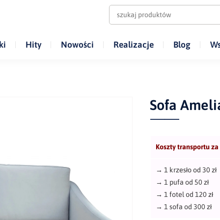
ki
Hity
Nowości
Realizacje
Blog
Ws
Sofa Ameli
Koszty transportu za
→
1 krzesło od 30 zł
→
1 pufa od 50 zł
→
1 fotel od 120 zł
→
1 sofa od 300 zł