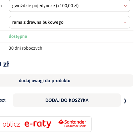
a
gwoździe pojedyncze
(+100,00 zł)
rama z drewna bukowego
dostępne
30 dni roboczych
 zł
dodaj uwagi do produktu
dodaj
do
szt.
DODAJ DO KOSZYKA
scho