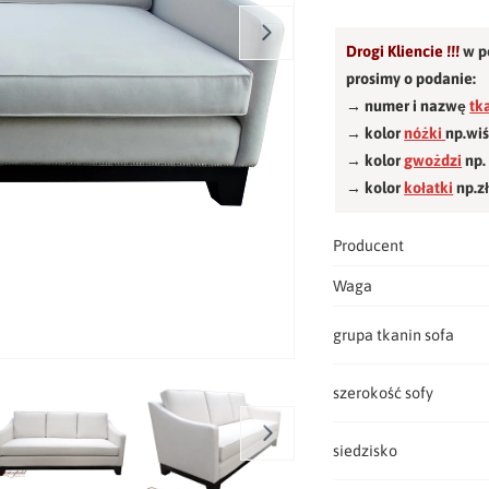
Drogi Kliencie !!!
w p
prosimy o podanie:
→ numer i nazwę
tk
→ kolor
nóżki
np.wi
→ kolor
gwożdzi
np.
→ kolor
kołatki
np.z
Producent
Waga
grupa tkanin sofa
szerokość sofy
siedzisko