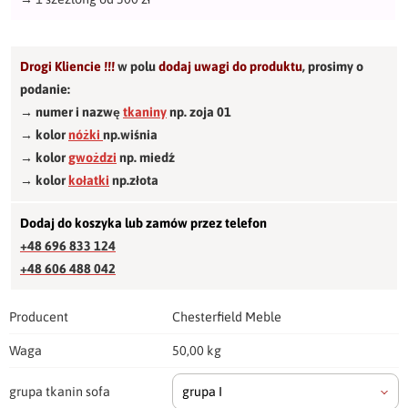
Drogi Kliencie !!!
w polu
dodaj uwagi do produktu
,
prosimy o
podanie:
→ numer i nazwę
tkaniny
np. zoja 01
→ kolor
nóżki
np.wiśnia
→ kolor
gwożdzi
np. miedź
→ kolor
kołatki
np.złota
Dodaj do koszyka lub zamów przez telefon
+48 696 833 124
+48 606 488 042
Producent
Chesterfield Meble
Waga
50,00 kg
grupa tkanin sofa
grupa I