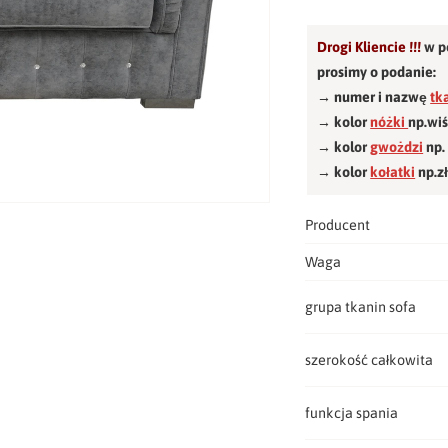
Drogi Kliencie !!!
w p
prosimy o podanie:
→ numer i nazwę
tk
→ kolor
nóżki
np.wi
→ kolor
gwożdzi
np.
→ kolor
kołatki
np.z
Producent
Waga
grupa tkanin sofa
szerokość całkowita
funkcja spania