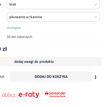
a
brak
pikowanie w tkaninie
dostępne
30 dni roboczych
 zł
dodaj uwagi do produktu
dodaj
do
szt.
DODAJ DO KOSZYKA
scho