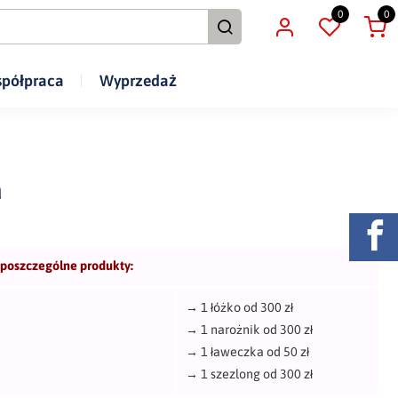
0
0
półpraca
Wyprzedaż
a
 poszczególne produkty:
→
1 łóżko od 300 zł
→
1 narożnik od 300 zł
→
1 ławeczka od 50 zł
→
1 szezlong od 300 zł