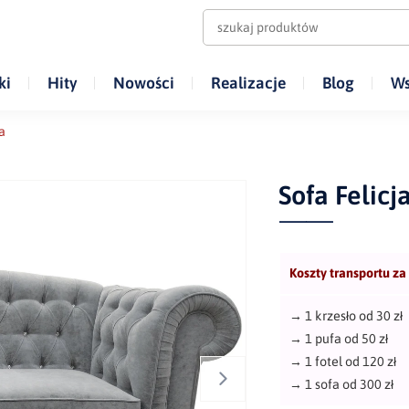
ki
Hity
Nowości
Realizacje
Blog
Ws
a
Sofa Felicj
Koszty transportu za
→
1 krzesło od 30 zł
→
1 pufa od 50 zł
→
1 fotel od 120 zł
→
1 sofa od 300 zł