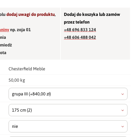
olu
dodaj uwagi do produktu
,
Dodaj do koszyka lub zamów
przez telefon
aniny
np. zoja 01
+48 696 833 124
śnia
+48 606 488 042
 miedź
łota
Chesterfield Meble
50,00 kg
grupa III
(+840,00 zł)
175 cm
(2)
nie