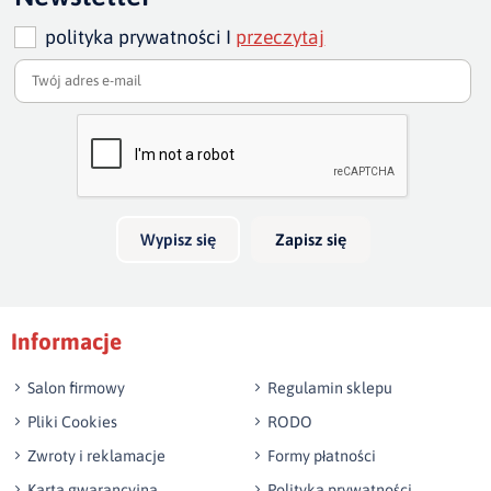
cm - 133 cm
polityka prywatności I
przeczytaj
wysokość sofy:
80 cm/ w najwyższym punkcie 87-88
szero
Dodaj opinię o produkcie
Twoja ocena
szerokość całkowita sofy :
235, 205, 175 cm
głębo
Bardzo dobry
głęb
Twoja opinia o produkcie
Wypisz się
Zapisz się
Podpis
Informacje
np. Agnieszka z Wrocławia, Mateusz z Gdańska
Salon firmowy
Regulamin sklepu
Pliki Cookies
RODO
Zwroty i reklamacje
Formy płatności
Karta gwarancyjna
Polityka prywatności