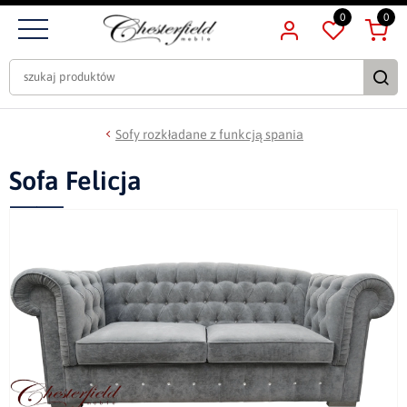
0
0
Sofy rozkładane z funkcją spania
Sofa Felicja