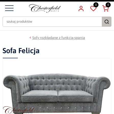
0
0
Sofy rozkładane z funkcją spania
Sofa Felicja