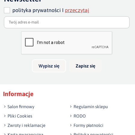
cm - 133 cm
polityka prywatności I
przeczytaj
wysokość sofy:
80 cm/ w najwyższym punkcie 87-88
szero
Dodaj opinię o produkcie
Twoja ocena
szerokość całkowita sofy :
235, 205, 175 cm
głębo
Bardzo dobry
głęb
Twoja opinia o produkcie
Wypisz się
Zapisz się
Podpis
Informacje
np. Agnieszka z Wrocławia, Mateusz z Gdańska
Salon firmowy
Regulamin sklepu
Pliki Cookies
RODO
Zwroty i reklamacje
Formy płatności
Karta gwarancyjna
Polityka prywatności