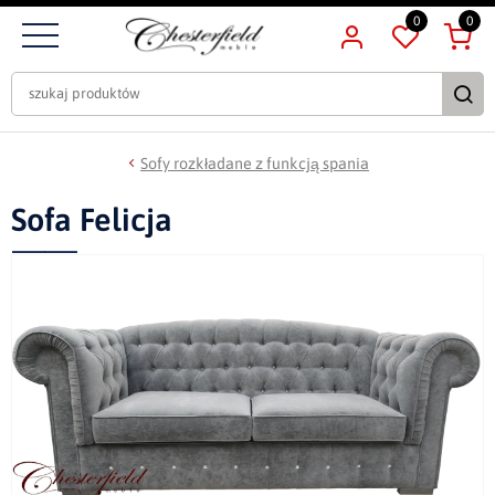
0
0
Sofy rozkładane z funkcją spania
Sofa Felicja