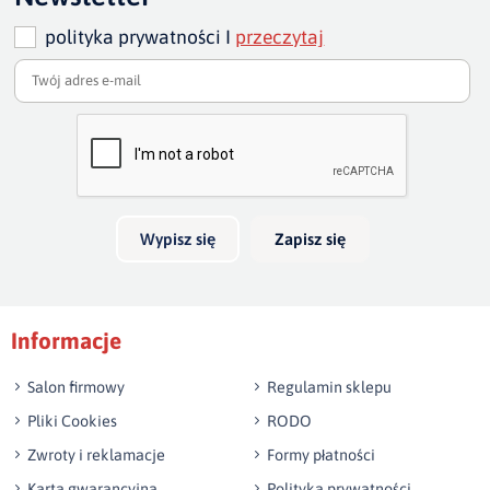
cm - 133 cm
polityka prywatności I
przeczytaj
wysokość sofy:
80 cm/ w najwyższym punkcie 87-88
szero
Dodaj opinię o produkcie
Twoja ocena
szerokość całkowita sofy :
235, 205, 175 cm
głębo
Bardzo dobry
głęb
Twoja opinia o produkcie
Wypisz się
Zapisz się
Podpis
Informacje
np. Agnieszka z Wrocławia, Mateusz z Gdańska
Salon firmowy
Regulamin sklepu
Pliki Cookies
RODO
Zwroty i reklamacje
Formy płatności
Karta gwarancyjna
Polityka prywatności