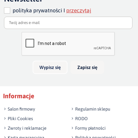
cm - 133 cm
polityka prywatności I
przeczytaj
wysokość sofy:
80 cm/ w najwyższym punkcie 87-88
szero
Dodaj opinię o produkcie
Twoja ocena
szerokość całkowita sofy :
235, 205, 175 cm
głębo
Bardzo dobry
głęb
Twoja opinia o produkcie
Wypisz się
Zapisz się
Podpis
Informacje
np. Agnieszka z Wrocławia, Mateusz z Gdańska
Salon firmowy
Regulamin sklepu
Pliki Cookies
RODO
Zwroty i reklamacje
Formy płatności
Karta gwarancyjna
Polityka prywatności