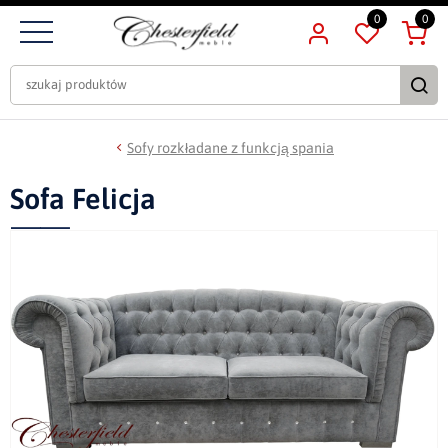
0
0
Sofy rozkładane z funkcją spania
Sofa Felicja