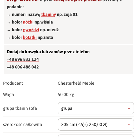
podanie:
→ numer i nazwę
tkaniny
np. zoja 01
→ kolor
nóżki
np.wiśnia
→ kolor
gwożdzi
np. miedź
→ kolor
kołatki
np.złota
Dodaj do koszyka lub zamów przez telefon
+48 696 833 124
+48 606 488 042
Producent
Chesterfield Meble
Waga
50,00 kg
grupa tkanin sofa
grupa I
szerokość całkowita
205 cm
(2,5)
(+250,00 zł)