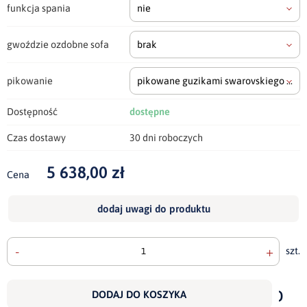
funkcja spania
nie
gwoździe ozdobne sofa
brak
pikowanie
pikowane guzikami swarovskiego
(+700
Dostępność
dostępne
Czas dostawy
30 dni roboczych
5 638,00 zł
Cena
dodaj uwagi do produktu
-
+
szt.
doda
do
DODAJ DO KOSZYKA