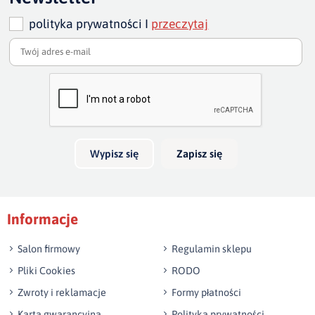
cm - 133 cm
polityka prywatności I
przeczytaj
wysokość sofy:
80 cm/ w najwyższym punkcie 87-88
szero
Dodaj opinię o produkcie
Twoja ocena
szerokość całkowita sofy :
235, 205, 175 cm
głębo
Bardzo dobry
głęb
Twoja opinia o produkcie
Wypisz się
Zapisz się
Podpis
Informacje
np. Agnieszka z Wrocławia, Mateusz z Gdańska
Salon firmowy
Regulamin sklepu
Pliki Cookies
RODO
Zwroty i reklamacje
Formy płatności
Karta gwarancyjna
Polityka prywatności