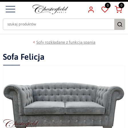
0
0
Sofy rozkładane z funkcją spania
Sofa Felicja