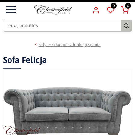
0
0
Sofy rozkładane z funkcją spania
Sofa Felicja