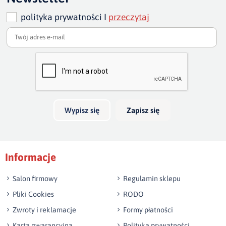
cm - 133 cm
polityka prywatności I
przeczytaj
wysokość sofy:
80 cm/ w najwyższym punkcie 87-88
szero
Dodaj opinię o produkcie
Twoja ocena
szerokość całkowita sofy :
235, 205, 175 cm
głębo
Bardzo dobry
głęb
Twoja opinia o produkcie
Wypisz się
Zapisz się
Podpis
Informacje
np. Agnieszka z Wrocławia, Mateusz z Gdańska
Salon firmowy
Regulamin sklepu
Pliki Cookies
RODO
Zwroty i reklamacje
Formy płatności
Karta gwarancyjna
Polityka prywatności