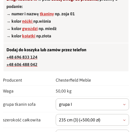
podanie:
→ numer i nazwę
tkaniny
np. zoja 01
→ kolor
nóżki
np.wiśnia
→ kolor
gwożdzi
np. miedź
→ kolor
kołatki
np.złota
Dodaj do koszyka lub zamów przez telefon
+48 696 833 124
+48 606 488 042
Producent
Chesterfield Meble
Waga
50,00 kg
grupa tkanin sofa
grupa I
szerokość całkowita
235 cm
(3)
(+500,00 zł)