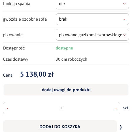
funkcja spania
nie
gwoździe ozdobne sofa
brak
pikowanie
pikowane guzikami swarovskiego
(+700
Dostępność
dostępne
Czas dostawy
30 dni roboczych
5 138,00 zł
Cena
dodaj uwagi do produktu
-
+
szt.
doda
do
DODAJ DO KOSZYKA