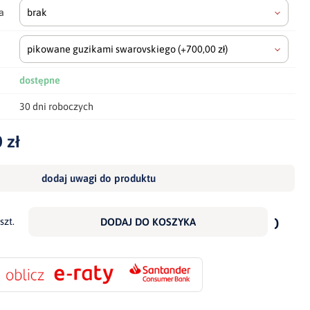
a
brak
pikowane guzikami swarovskiego
(+700,00 zł)
dostępne
30 dni roboczych
 zł
dodaj uwagi do produktu
dodaj
do
szt.
DODAJ DO KOSZYKA
scho