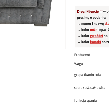
Drogi Kliencie !!!
w p
prosimy o podanie:
→ numer i nazwę
tk
→ kolor
nóżki
np.wi
→ kolor
gwożdzi
np.
→ kolor
kołatki
np.z
Producent
Waga
grupa tkanin sofa
szerokość całkowita
funkcja spania