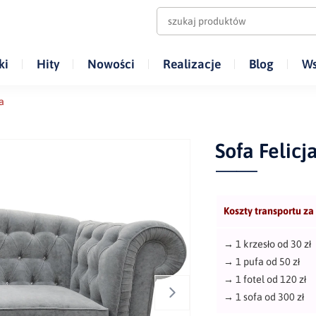
ki
Hity
Nowości
Realizacje
Blog
Ws
a
Sofa Felicj
Koszty transportu za
→
1 krzesło od 30 zł
→
1 pufa od 50 zł
→
1 fotel od 120 zł
→
1 sofa od 300 zł