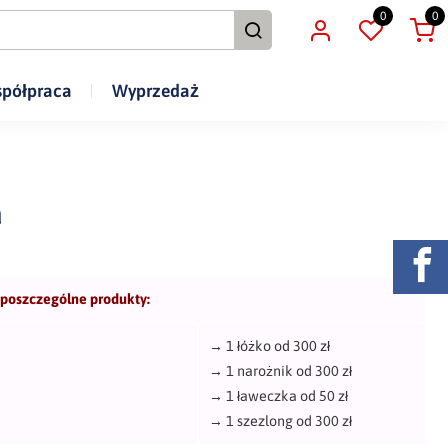
0
0
półpraca
Wyprzedaż
a
 poszczególne produkty:
→
1 łóżko od 300 zł
→
1 narożnik od 300 zł
→
1 ławeczka od 50 zł
→
1 szezlong od 300 zł