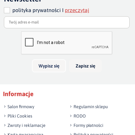
cm - 133 cm
polityka prywatności I
przeczytaj
wysokość sofy:
80 cm/ w najwyższym punkcie 87-88
szero
Dodaj opinię o produkcie
Twoja ocena
szerokość całkowita sofy :
235, 205, 175 cm
głębo
Bardzo dobry
głęb
Twoja opinia o produkcie
Wypisz się
Zapisz się
Podpis
Informacje
np. Agnieszka z Wrocławia, Mateusz z Gdańska
Salon firmowy
Regulamin sklepu
Pliki Cookies
RODO
Zwroty i reklamacje
Formy płatności
Karta gwarancyjna
Polityka prywatności