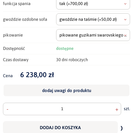
funkcja spania
tak
(+700,00 zł)
gwoździe ozdobne sofa
gwoździe na taśmie
(+50,00 zł)
pikowanie
pikowane guzikami swarovskiego
(+700
Dostępność
dostępne
Czas dostawy
30 dni roboczych
6 238,00 zł
Cena
dodaj uwagi do produktu
-
+
szt.
doda
do
DODAJ DO KOSZYKA