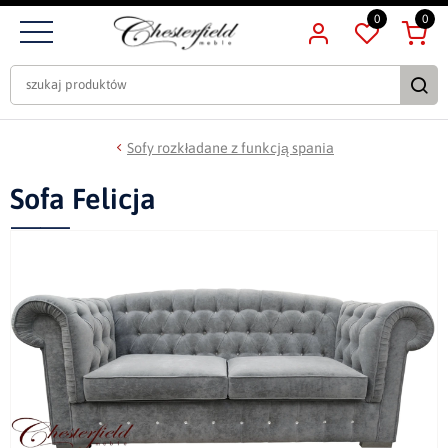
0
0
Sofy rozkładane z funkcją spania
Sofa Felicja