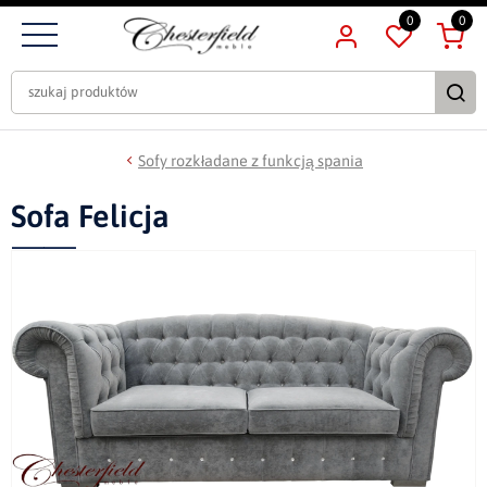
0
0
Sofy rozkładane z funkcją spania
Sofa Felicja