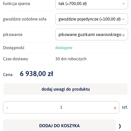
funkcja spania
tak
(+700,00 zł)
gwoździe ozdobne sofa
gwoździe pojedyncze
(+100,00 zł)
pikowanie
pikowane guzikami swarovskiego
(+700
Dostępność
dostępne
Czas dostawy
30 dni roboczych
6 938,00 zł
Cena
dodaj uwagi do produktu
-
+
szt.
doda
do
DODAJ DO KOSZYKA