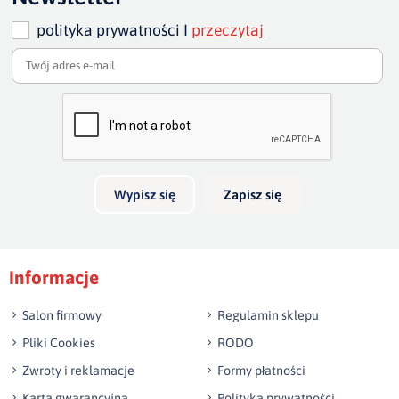
cm - 133 cm
polityka prywatności I
przeczytaj
wysokość sofy:
80 cm/ w najwyższym punkcie 87-88
szero
Dodaj opinię o produkcie
Twoja ocena
szerokość całkowita sofy :
235, 205, 175 cm
głębo
Bardzo dobry
głęb
Twoja opinia o produkcie
Wypisz się
Zapisz się
Podpis
Informacje
np. Agnieszka z Wrocławia, Mateusz z Gdańska
Salon firmowy
Regulamin sklepu
Pliki Cookies
RODO
Zwroty i reklamacje
Formy płatności
Karta gwarancyjna
Polityka prywatności