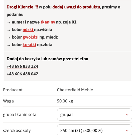
Drogi Kliencie !!!
w polu
dodaj uwagi do produktu
,
prosimy o
podanie:
→ numer i nazwę
tkaniny
np. zoja 01
→ kolor
nóżki
np.wiśnia
→ kolor
gwożdzi
np. miedź
→ kolor
kołatki
np.złota
Dodaj do koszyka lub zamów przez telefon
+48 696 833 124
+48 606 488 042
Producent
Chesterfield Meble
Waga
50,00 kg
grupa tkanin sofa
grupa I
szerokość sofy
250 cm
(3)
(+500,00 zł)