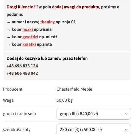
Drogi Kliencie !!!
w polu
dodaj uwagi do produktu
,
prosimy o
podanie:
→ numer i nazwę
tkaniny
np. zoja 01
→ kolor
nóżki
np.wiśnia
→ kolor
gwożdzi
np. miedź
→ kolor
kołatki
np.złota
Dodaj do koszyka lub zamów przez telefon
+48 696 833 124
+48 606 488 042
Producent
Chesterfield Meble
Waga
50,00 kg
grupa tkanin sofa
grupa III
(+840,00 zł)
szerokość sofy
250 cm
(3)
(+500,00 zł)