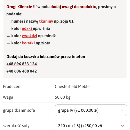
Drogi Kliencie !!!
w polu
dodaj uwagi do produktu
,
prosimy o
podanie:
→ numer i nazwę
tkaniny
np. zoja 01
→ kolor
nóżki
np.wiśnia
→ kolor
gwożdzi
np. miedź
→ kolor
kołatki
np.złota
Dodaj do koszyka lub zamów przez telefon
+48 696 833 124
+48 606 488 042
Producent
Chesterfield Meble
Waga
50,00 kg
grupa tkanin sofa
grupa IV
(+1 000,00 zł)
szerokość sofy
220 cm
(2,5)
(+250,00 zł)