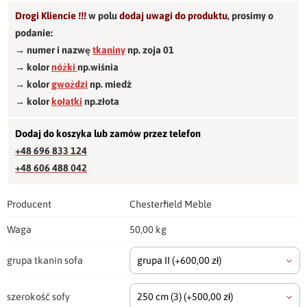
Drogi Kliencie !!!
w polu
dodaj uwagi do produktu
,
prosimy o
podanie:
→ numer i nazwę
tkaniny
np. zoja 01
→ kolor
nóżki
np.wiśnia
→ kolor
gwożdzi
np. miedź
→ kolor
kołatki
np.złota
Dodaj do koszyka lub zamów przez telefon
+48 696 833 124
+48 606 488 042
Producent
Chesterfield Meble
Waga
50,00 kg
grupa tkanin sofa
grupa II
(+600,00 zł)
szerokość sofy
250 cm
(3)
(+500,00 zł)