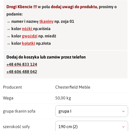
Drogi Kliencie !!!
w polu
dodaj uwagi do produktu
,
prosimy o
podanie:
→ numer i nazwę
tkaniny
np. zoja 01
→ kolor
nóżki
np.wiśnia
→ kolor
gwożdzi
np. miedź
→ kolor
kołatki
np.złota
Dodaj do koszyka lub zamów przez telefon
+48 696 833 124
+48 606 488 042
Producent
Chesterfield Meble
Waga
50,00 kg
grupa tkanin sofa
grupa I
szerokość sofy
190 cm
(2)