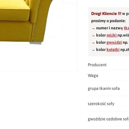
Drogi Kliencie !!!
w p
prosimy o podanie:
→ numer i nazwę
tk
→ kolor
nóżki
np.wi
→ kolor
gwożdzi
np.
→ kolor
kołatki
np.z
Producent
Waga
grupa tkanin sofa
szerokość sofy
gwoździe ozdobne sof