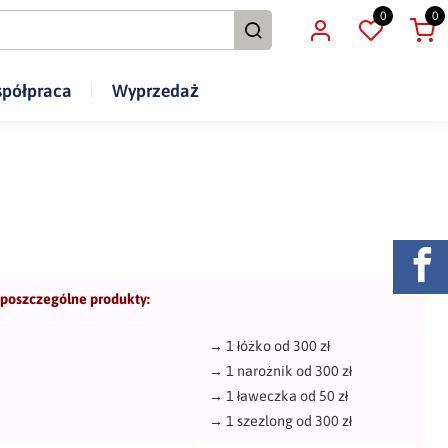
0
0
półpraca
Wyprzedaż
 poszczególne produkty:
→
1 łóżko od 300 zł
→
1 narożnik od 300 zł
→
1 ławeczka od 50 zł
→
1 szezlong od 300 zł