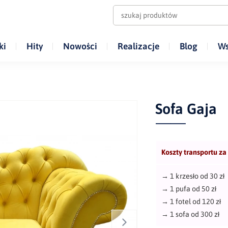
ki
Hity
Nowości
Realizacje
Blog
Ws
Sofa Gaja
Koszty transportu za
→
1 krzesło od 30 zł
→
1 pufa od 50 zł
→
1 fotel od 120 zł
→
1 sofa od 300 zł