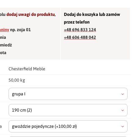
olu
dodaj uwagi do produktu
,
Dodaj do koszyka lub zamów
przez telefon
aniny
np. zoja 01
+48 696 833 124
śnia
+48 606 488 042
 miedź
łota
Chesterfield Meble
50,00 kg
grupa I
190 cm
(2)
a
gwoździe pojedyncze
(+100,00 zł)