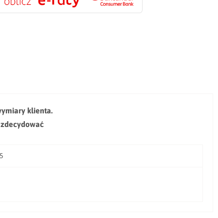
ymiary klienta.
j zdecydować
75