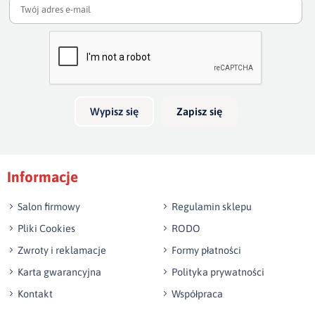
Twoja ocena
Bardzo dobry
Twoja opinia o produkcie
Wypisz się
Zapisz się
Podpis
Informacje
np. Agnieszka z Wrocławia, Mateusz z Gdańska
Salon firmowy
Regulamin sklepu
Pliki Cookies
RODO
Zwroty i reklamacje
Formy płatności
Karta gwarancyjna
Polityka prywatności
Kontakt
Współpraca
Wyślij opinię