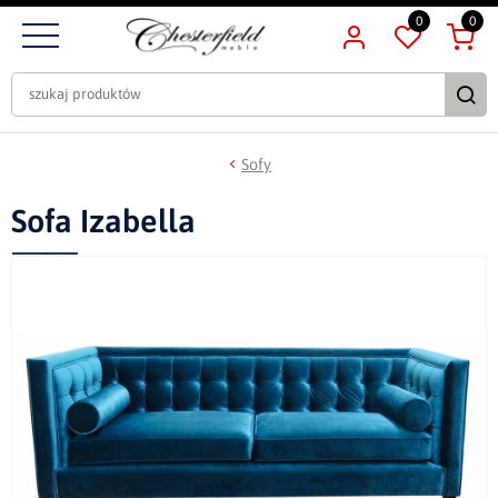
0
0
Sofy
Sofa Izabella