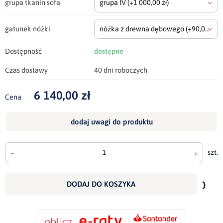
grupa tkanin sofa
grupa IV
(+1 000,00 zł)
gatunek nóżki
nóżka z drewna dębowego
(+90,00 zł)
Dostępność
dostępne
Czas dostawy
40 dni roboczych
6 140,00 zł
Cena
dodaj uwagi do produktu
-
+
szt.
doda
do
DODAJ DO KOSZYKA
scho