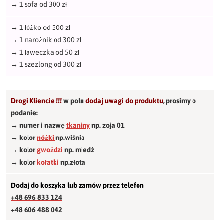
→
1 sofa od 300 zł
→
1 łóżko od 300 zł
→
1 narożnik od 300 zł
→
1 ławeczka od 50 zł
→
1 szezlong od 300 zł
Drogi Kliencie !!!
w polu
dodaj uwagi do produktu
,
prosimy o
podanie:
→ numer i nazwę
tkaniny
np. zoja 01
→ kolor
nóżki
np.wiśnia
→ kolor
gwożdzi
np. miedź
→ kolor
kołatki
np.złota
Dodaj do koszyka lub zamów przez telefon
+48 696 833 124
+48 606 488 042