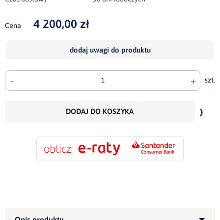
4 200,00 zł
Cena
dodaj uwagi do produktu
-
+
szt.
doda
do
DODAJ DO KOSZYKA
scho