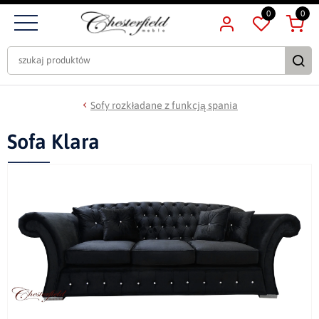
0
0
Sofy rozkładane z funkcją spania
Sofa Klara