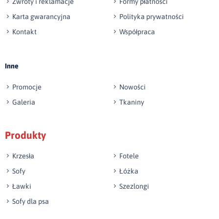
Zwroty i reklamacje
Formy płatności
Karta gwarancyjna
Polityka prywatności
Kontakt
Współpraca
Wyślij opinię
Inne
Promocje
Nowości
Galeria
Tkaniny
Produkty
Krzesła
Fotele
Sofy
Łóżka
Ławki
Szezlongi
Sofy dla psa