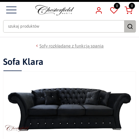
0
0
Sofy rozkładane z funkcją spania
Sofa Klara