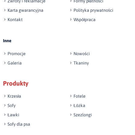
Zwroty i reklamacje
Formy płatności
Karta gwarancyjna
Polityka prywatności
Kontakt
Współpraca
Wyślij opinię
Inne
Promocje
Nowości
Galeria
Tkaniny
Produkty
Krzesła
Fotele
Sofy
Łóżka
Ławki
Szezlongi
Sofy dla psa