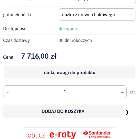
gatunek nóżki
nóżka z drewna bukowego
Dostępność
dostępne
Czas dostawy
30 dni roboczych
7 716,00 zł
Cena
dodaj uwagi do produktu
-
+
szt.
doda
do
DODAJ DO KOSZYKA
scho