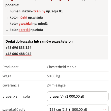
podanie:
→ numer i nazwę
tkaniny
np. zoja 01
→ kolor
nóżki
np.wiśnia
→ kolor
gwożdzi
np. miedź
→ kolor
kołatki
np.złota
Dodaj do koszyka lub zamów przez telefon
+48 696 833 124
+48 606 488 042
Producent
Chesterfield Meble
Waga
50,00 kg
Gwarancja
24 miesiące
grupa tkanin sofa
grupa IV
(+1 000,00 zł)
szerokość sofy
195 cm
(2,5)
(+500,00 zł)