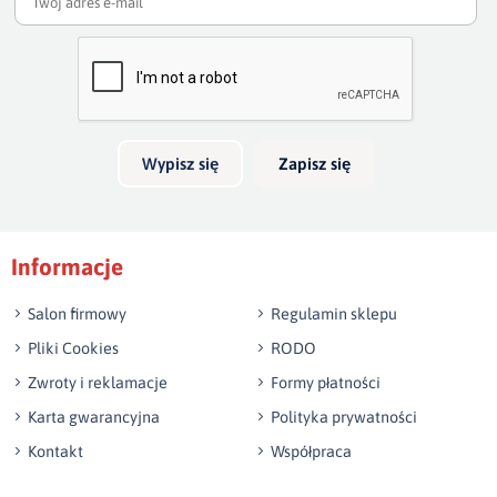
Twoja ocena
Bardzo dobry
Twoja opinia o produkcie
Wypisz się
Zapisz się
Podpis
Informacje
np. Agnieszka z Wrocławia, Mateusz z Gdańska
Salon firmowy
Regulamin sklepu
Pliki Cookies
RODO
Zwroty i reklamacje
Formy płatności
Karta gwarancyjna
Polityka prywatności
Kontakt
Współpraca
Wyślij opinię