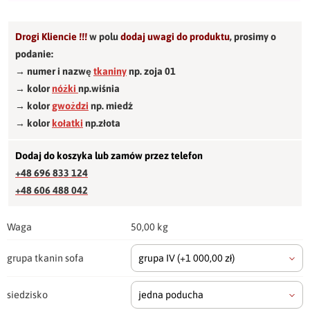
Drogi Kliencie !!!
w polu
dodaj uwagi do produktu
,
prosimy o
podanie:
→ numer i nazwę
tkaniny
np. zoja 01
→ kolor
nóżki
np.wiśnia
→ kolor
gwożdzi
np. miedź
→ kolor
kołatki
np.złota
Dodaj do koszyka lub zamów przez telefon
+48 696 833 124
+48 606 488 042
Waga
50,00 kg
grupa tkanin sofa
grupa IV
(+1 000,00 zł)
siedzisko
jedna poducha