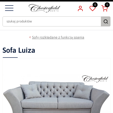
0
0
Sofy rozkładane z funkcją spania
Sofa Luiza