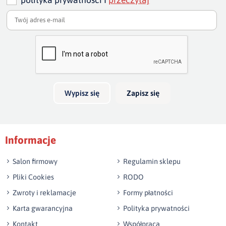
Dodaj opinię o produkcie
Twoja ocena
Bardzo dobry
Twoja opinia o produkcie
Wypisz się
Zapisz się
Podpis
Informacje
np. Agnieszka z Wrocławia, Mateusz z Gdańska
Salon firmowy
Regulamin sklepu
Pliki Cookies
RODO
Zwroty i reklamacje
Formy płatności
Karta gwarancyjna
Polityka prywatności
Kontakt
Współpraca