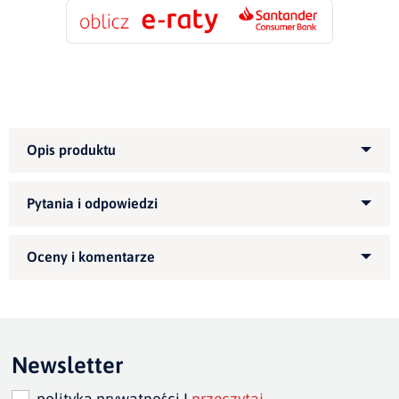
wysokość 82
cm
szer.siedziska
155/185/215 cm
Zapytaj o produkt
szer. całkowita
175/205/235 cm
Kupiłeś ten produkt?
Oceń go!
głębokość siedziska: 52
Ten produkt nie posiada jeszcze opinii
cm
Newsletter
polityka prywatności I
przeczytaj