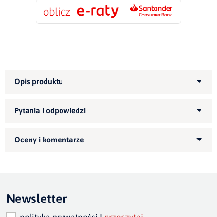
wysokość 82
cm
szer.siedziska
155/185/215 cm
Zapytaj o produkt
szer. całkowita
175/205/235 cm
Kupiłeś ten produkt?
Oceń go!
głębokość siedziska: 52
Ten produkt nie posiada jeszcze opinii
cm
Newsletter
polityka prywatności I
przeczytaj