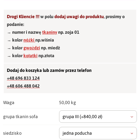
Drogi Kliencie !!!
w polu
dodaj uwagi do produktu
,
prosimy o
podanie:
→ numer i nazwę
tkaniny
np. zoja 01
→ kolor
nóżki
np.wiśnia
→ kolor
gwożdzi
np. miedź
→ kolor
kołatki
np.złota
Dodaj do koszyka lub zamów przez telefon
+48 696 833 124
+48 606 488 042
Waga
50,00 kg
grupa tkanin sofa
grupa III
(+840,00 zł)
siedzisko
jedna poducha