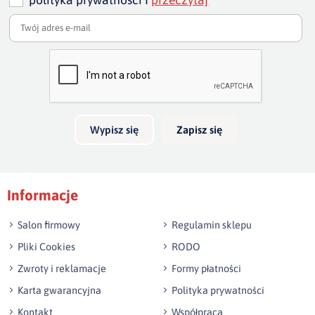
Dodaj opinię o produkcie
Twoja ocena
Bardzo dobry
Twoja opinia o produkcie
Wypisz się
Zapisz się
Podpis
Informacje
np. Agnieszka z Wrocławia, Mateusz z Gdańska
Salon firmowy
Regulamin sklepu
Pliki Cookies
RODO
Zwroty i reklamacje
Formy płatności
Karta gwarancyjna
Polityka prywatności
Kontakt
Współpraca