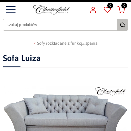
0
0
Sofy rozkładane z funkcją spania
Sofa Luiza