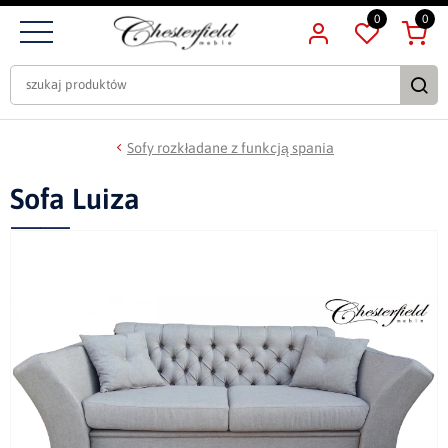
0
0
Sofy rozkładane z funkcją spania
Sofa Luiza