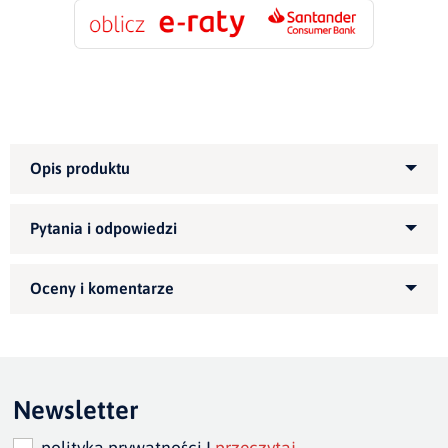
wysokość 82
cm
szer.siedziska
155/185/215 cm
Zapytaj o produkt
szer. całkowita
175/205/235 cm
Kupiłeś ten produkt?
Oceń go!
głębokość siedziska: 52
Ten produkt nie posiada jeszcze opinii
cm
Newsletter
polityka prywatności I
przeczytaj