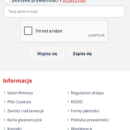
Dodaj opinię o produkcie
Twoja ocena
Bardzo dobry
Twoja opinia o produkcie
Wypisz się
Zapisz się
Podpis
Informacje
np. Agnieszka z Wrocławia, Mateusz z Gdańska
Salon firmowy
Regulamin sklepu
Pliki Cookies
RODO
Zwroty i reklamacje
Formy płatności
Karta gwarancyjna
Polityka prywatności
Kontakt
Współpraca