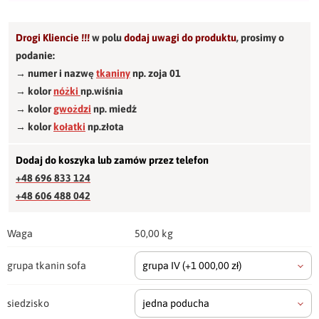
Drogi Kliencie !!!
w polu
dodaj uwagi do produktu
,
prosimy o
podanie:
→ numer i nazwę
tkaniny
np. zoja 01
→ kolor
nóżki
np.wiśnia
→ kolor
gwożdzi
np. miedź
→ kolor
kołatki
np.złota
Dodaj do koszyka lub zamów przez telefon
+48 696 833 124
+48 606 488 042
Waga
50,00 kg
grupa tkanin sofa
grupa IV
(+1 000,00 zł)
siedzisko
jedna poducha