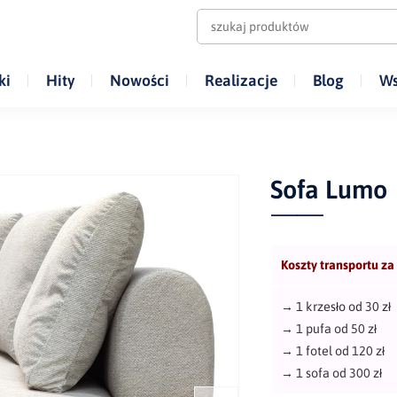
ki
Hity
Nowości
Realizacje
Blog
Ws
Sofa Lumo
Koszty transportu za
→
1 krzesło od 30 zł
→
1 pufa od 50 zł
→
1 fotel od 120 zł
→
1 sofa od 300 zł