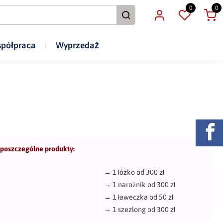
0
0
półpraca
Wyprzedaż
 poszczególne produkty:
→
1 łóżko od 300 zł
→
1 narożnik od 300 zł
→
1 ławeczka od 50 zł
→
1 szezlong od 300 zł