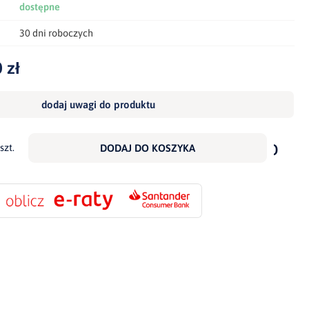
dostępne
30 dni roboczych
 zł
dodaj uwagi do produktu
dodaj
do
szt.
DODAJ DO KOSZYKA
scho