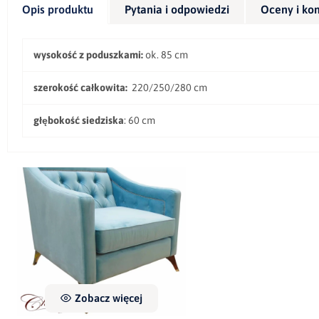
Opis produktu
Pytania i odpowiedzi
Oceny i ko
wysokość z poduszkami:
ok. 85 cm
szerokość całkowita:
220/250/280 cm
głębokość siedziska
: 60 cm
Fotel Nadia
1 515,00 zł
Zobacz więcej