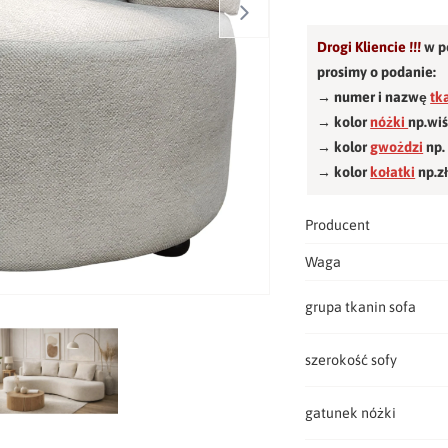
Drogi Kliencie !!!
w p
prosimy o podanie:
→ numer i nazwę
tk
→ kolor
nóżki
np.wi
→ kolor
gwożdzi
np.
→ kolor
kołatki
np.z
Producent
Waga
grupa tkanin sofa
szerokość sofy
gatunek nóżki