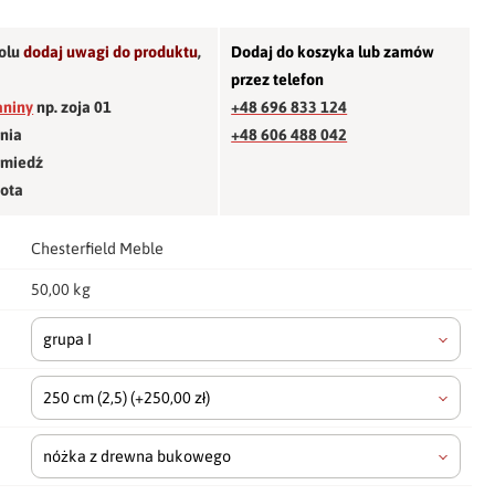
olu
dodaj uwagi do produktu
,
Dodaj do koszyka lub zamów
przez telefon
aniny
np. zoja 01
+48 696 833 124
śnia
+48 606 488 042
 miedź
łota
Chesterfield Meble
50,00 kg
grupa I
250 cm
(2,5)
(+250,00 zł)
nóżka z drewna bukowego