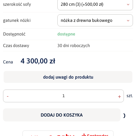
szerokość sofy
280 cm
(3)
(+500,00 zł)
gatunek nóżki
nóżka z drewna bukowego
Dostępność
dostępne
Czas dostawy
30 dni roboczych
4 300,00 zł
Cena
dodaj uwagi do produktu
-
+
szt.
doda
do
DODAJ DO KOSZYKA
scho