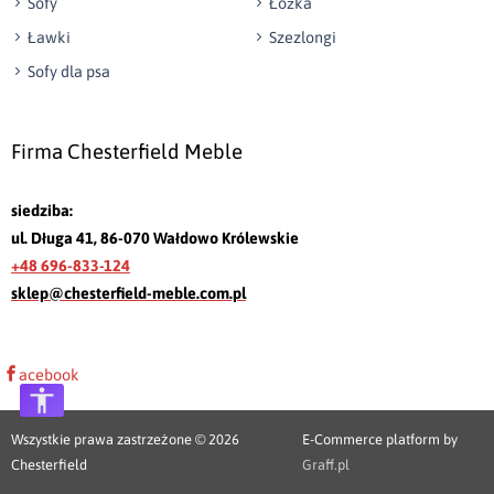
Sofy
Łóżka
Ławki
Szezlongi
Sofy dla psa
Firma Chesterfield Meble
siedziba:
ul. Długa 41, 86-070 Wałdowo Królewskie
+48 696-833-124
sklep@chesterfield-meble.com.pl
acebook
Wszystkie prawa zastrzeżone © 2026
E-Commerce platform by
Chesterfield
Graff.pl