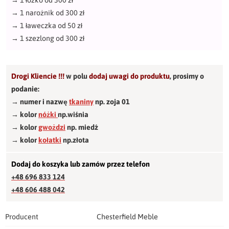
→
1 łóżko od 300 zł
→
1 narożnik od 300 zł
→
1 ławeczka od 50 zł
→
1 szezlong od 300 zł
Drogi Kliencie !!!
w polu
dodaj uwagi do produktu
,
prosimy o
podanie:
→ numer i nazwę
tkaniny
np. zoja 01
→ kolor
nóżki
np.wiśnia
→ kolor
gwożdzi
np. miedź
→ kolor
kołatki
np.złota
Dodaj do koszyka lub zamów przez telefon
+48 696 833 124
+48 606 488 042
Producent
Chesterfield Meble