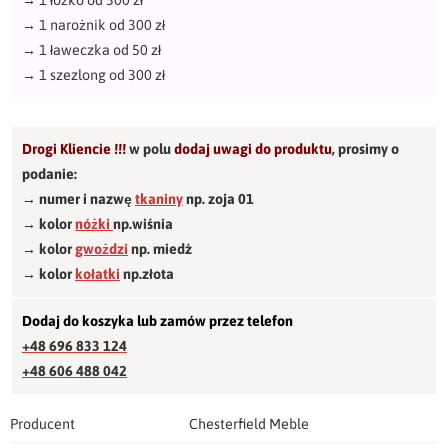
→
1 łóżko od 300 zł
→
1 narożnik od 300 zł
→
1 ławeczka od 50 zł
→
1 szezlong od 300 zł
Drogi Kliencie !!!
w polu
dodaj uwagi do produktu
,
prosimy o
podanie:
→ numer i nazwę
tkaniny
np. zoja 01
→ kolor
nóżki
np.wiśnia
→ kolor
gwożdzi
np. miedź
→ kolor
kołatki
np.złota
Dodaj do koszyka lub zamów przez telefon
+48 696 833 124
+48 606 488 042
Producent
Chesterfield Meble