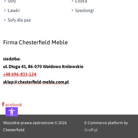
Sofy
Łóżka
Ławki
Szezlongi
Sofy dla psa
Firma Chesterfield Meble
siedziba:
ul. Długa 41, 86-070 Wałdowo Królewskie
+48 696-833-124
sklep@chesterfield-meble.com.pl
acebook
Wszystkie prawa zastrzeżone © 2026
E-Commerce platform by
Chesterfield
Graff.pl