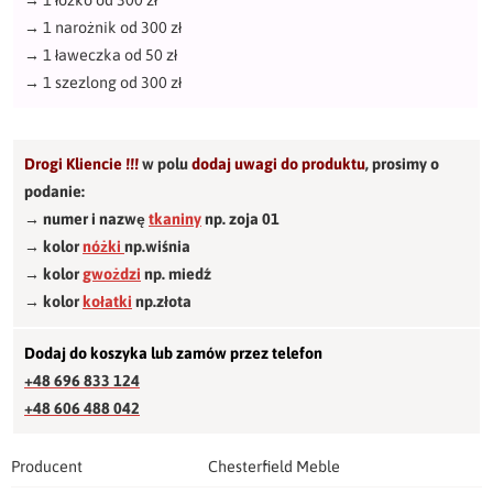
→
1 łóżko od 300 zł
→
1 narożnik od 300 zł
→
1 ławeczka od 50 zł
→
1 szezlong od 300 zł
Drogi Kliencie !!!
w polu
dodaj uwagi do produktu
,
prosimy o
podanie:
→ numer i nazwę
tkaniny
np. zoja 01
→ kolor
nóżki
np.wiśnia
→ kolor
gwożdzi
np. miedź
→ kolor
kołatki
np.złota
Dodaj do koszyka lub zamów przez telefon
+48 696 833 124
+48 606 488 042
Producent
Chesterfield Meble