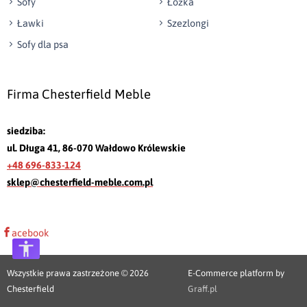
Sofy
Łóżka
Ławki
Szezlongi
Sofy dla psa
Firma Chesterfield Meble
siedziba:
ul. Długa 41, 86-070 Wałdowo Królewskie
+48 696-833-124
sklep@chesterfield-meble.com.pl
acebook
Wszystkie prawa zastrzeżone © 2026
E-Commerce platform by
Chesterfield
Graff.pl