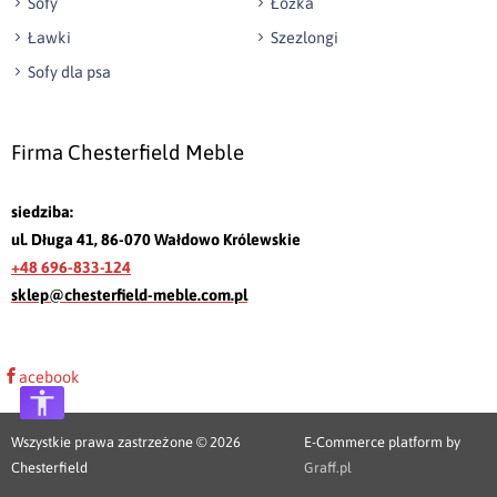
Sofy
Łóżka
Ławki
Szezlongi
Sofy dla psa
Firma Chesterfield Meble
siedziba:
ul. Długa 41, 86-070 Wałdowo Królewskie
+48 696-833-124
sklep@chesterfield-meble.com.pl
acebook
Wszystkie prawa zastrzeżone © 2026
E-Commerce platform by
Chesterfield
Graff.pl