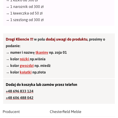
→
1 łóżko od 300 zł
→
1 narożnik od 300 zł
→
1 ławeczka od 50 zł
→
1 szezlong od 300 zł
Drogi Kliencie !!!
w polu
dodaj uwagi do produktu
,
prosimy o
podanie:
→ numer i nazwę
tkaniny
np. zoja 01
→ kolor
nóżki
np.wiśnia
→ kolor
gwożdzi
np. miedź
→ kolor
kołatki
np.złota
Dodaj do koszyka lub zamów przez telefon
+48 696 833 124
+48 606 488 042
Producent
Chesterfield Meble