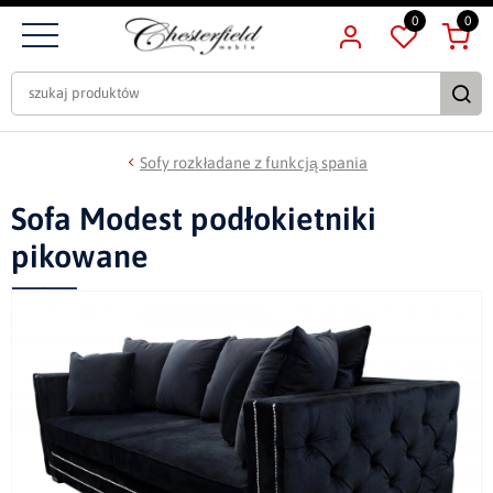
0
0
Sofy rozkładane z funkcją spania
Sofa Modest podłokietniki
pikowane