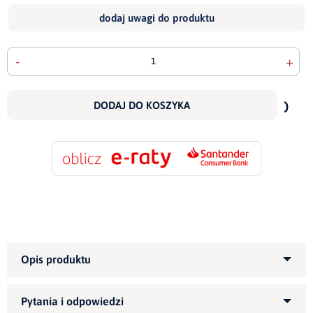
dodaj uwagi do produktu
-
+
doda
do
DODAJ DO KOSZYKA
scho
Informujemy, że wszystkie nasze meble możemy
wykonać pod indywidualne wymiary klienta.
Zapytaj,