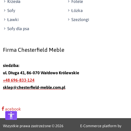
Krzesła
Fotele
Sofy
Łóżka
Ławki
Szezlongi
Sofy dla psa
Firma Chesterfield Meble
siedziba:
ul. Długa 41, 86-070 Wałdowo Królewskie
+48 696-833-124
sklep@chesterfield-meble.com.pl
acebook
Wszystkie prawa zastrzeżone © 2026
E-Commerce platform by