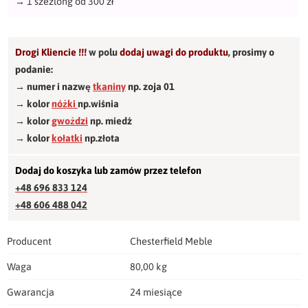
→
1 szezlong od 300 zł
Drogi Kliencie !!!
w polu
dodaj uwagi do produktu
,
prosimy o
podanie:
→ numer i nazwę
tkaniny
np. zoja 01
→ kolor
nóżki
np.wiśnia
→ kolor
gwożdzi
np. miedź
→ kolor
kołatki
np.złota
Dodaj do koszyka lub zamów przez telefon
+48 696 833 124
+48 606 488 042
Producent
Chesterfield Meble
Waga
80,00 kg
Gwarancja
24 miesiące