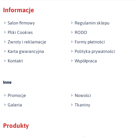
głębokość siedziska:
72 cm + poduszki
Informacje
np. Agnieszka z Wrocławia, Mateusz z Gdańska
Salon firmowy
Regulamin sklepu
Pliki Cookies
RODO
Zwroty i reklamacje
Formy płatności
Karta gwarancyjna
Polityka prywatności
Kontakt
Współpraca
Wyślij opinię
Inne
Promocje
Nowości
Galeria
Tkaniny
Produkty