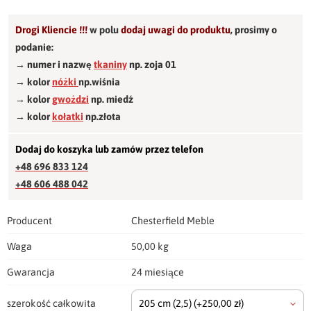
Drogi Kliencie !!!
w polu
dodaj uwagi do produktu
,
prosimy o
podanie:
→ numer i nazwę
tkaniny
np. zoja 01
→ kolor
nóżki
np.wiśnia
→ kolor
gwożdzi
np. miedź
→ kolor
kołatki
np.złota
Dodaj do koszyka lub zamów przez telefon
+48 696 833 124
+48 606 488 042
Producent
Chesterfield Meble
Waga
50,00 kg
Gwarancja
24 miesiące
szerokość całkowita
205 cm
(2,5)
(+250,00 zł)