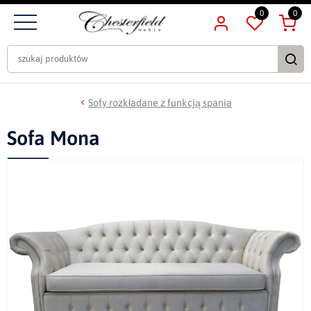
0
0
Sofy rozkładane z funkcją spania
Sofa Mona