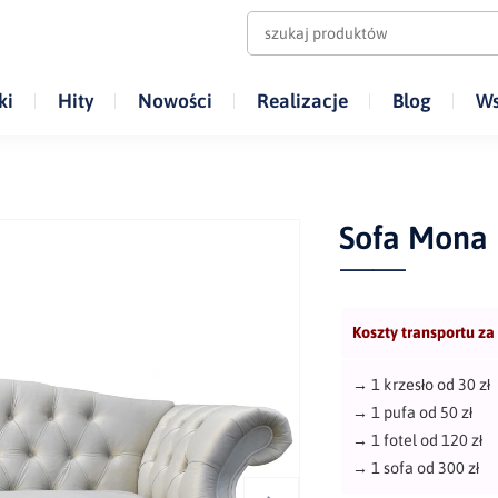
ki
Hity
Nowości
Realizacje
Blog
Ws
Sofa Mona
Koszty transportu za
→
1 krzesło od 30 zł
→
1 pufa od 50 zł
→
1 fotel od 120 zł
→
1 sofa od 300 zł