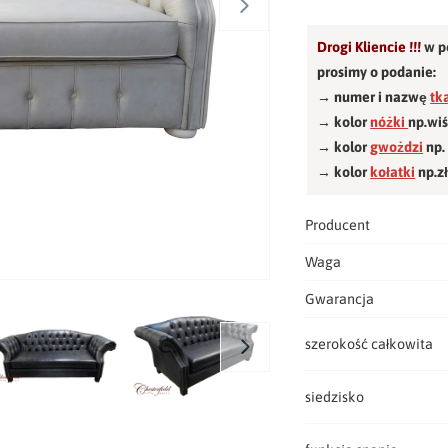
Drogi Kliencie !!!
w p
prosimy o podanie:
→ numer i nazwę
tk
→ kolor
nóżki
np.wi
→ kolor
gwożdzi
np.
→ kolor
kołatki
np.z
Producent
Waga
Gwarancja
szerokość całkowita
siedzisko