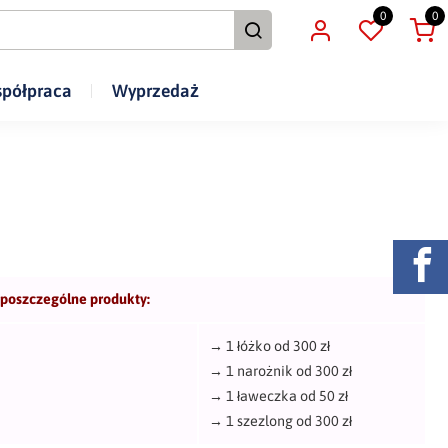
0
0
półpraca
Wyprzedaż
 poszczególne produkty:
→
1 łóżko od 300 zł
→
1 narożnik od 300 zł
→
1 ławeczka od 50 zł
→
1 szezlong od 300 zł