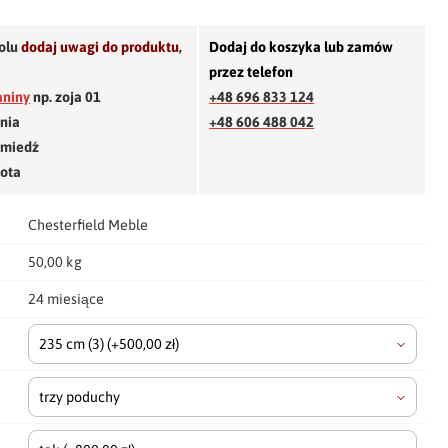
olu
dodaj uwagi do produktu
,
Dodaj do koszyka lub zamów
przez telefon
aniny
np. zoja 01
+48 696 833 124
śnia
+48 606 488 042
 miedź
łota
Chesterfield Meble
50,00 kg
24 miesiące
235 cm
(3)
(+500,00 zł)
trzy poduchy