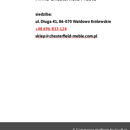
siedziba:
ul. Długa 41, 86-070 Wałdowo Królewskie
+48 696-833-124
sklep@chesterfield-meble.com.pl
E-Commerce platform by
Graff.pl