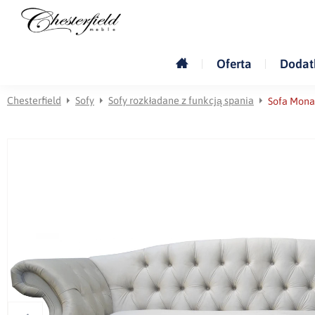
Oferta
Dodat
Chesterfield
Sofy
Sofy rozkładane z funkcją spania
Sofa Mona