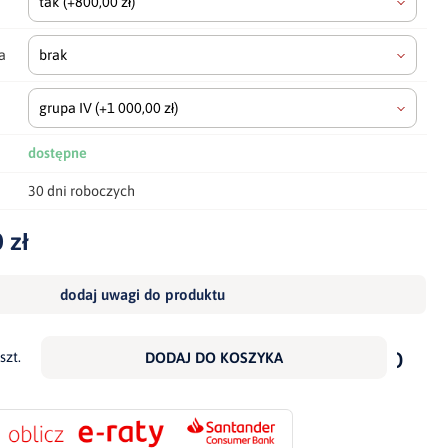
tak
(+800,00 zł)
a
brak
grupa IV
(+1 000,00 zł)
dostępne
30 dni roboczych
 zł
dodaj uwagi do produktu
dodaj
do
szt.
DODAJ DO KOSZYKA
scho