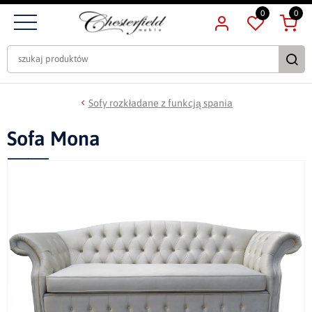
0
0
Sofy rozkładane z funkcją spania
Sofa Mona