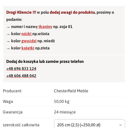
Drogi Kliencie !!!
w polu
dodaj uwagi do produktu
,
prosimy o
podanie:
→ numer i nazwę
tkaniny
np. zoja 01
→ kolor
nóżki
np.wiśnia
→ kolor
gwożdzi
np. miedź
→ kolor
kołatki
np.złota
Dodaj do koszyka lub zamów przez telefon
+48 696 833 124
+48 606 488 042
Producent
Chesterfield Meble
Waga
50,00 kg
Gwarancja
24 miesiące
szerokość całkowita
205 cm
(2,5)
(+250,00 zł)