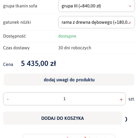
grupa tkanin sofa
grupa III
(+840,00 zł)
gatunek nóżki
rama z drewna dębowego
(+180,00 zł)
Dostępność
dostępne
Czas dostawy
30 dni roboczych
5 435,00 zł
Cena
dodaj uwagi do produktu
-
+
szt.
doda
do
DODAJ DO KOSZYKA
scho