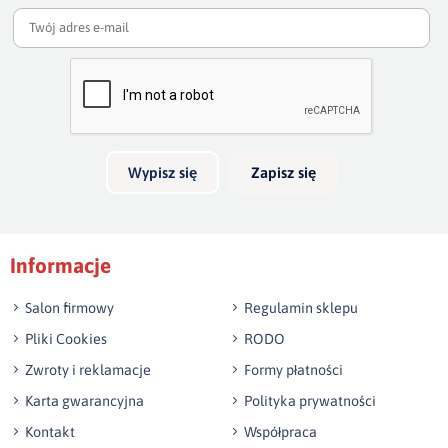
Twoja ocena
Bardzo dobry
Twoja opinia o produkcie
Wypisz się
Zapisz się
Podpis
Informacje
np. Agnieszka z Wrocławia, Mateusz z Gdańska
Salon firmowy
Regulamin sklepu
Pliki Cookies
RODO
Zwroty i reklamacje
Formy płatności
Karta gwarancyjna
Polityka prywatności
Kontakt
Współpraca
Wyślij opinię